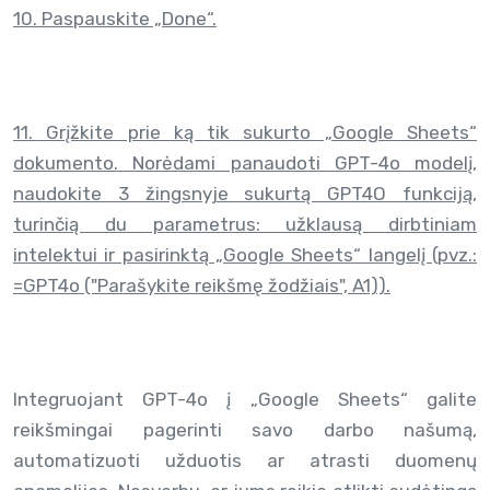
10. Paspauskite „Done“.
11. Grįžkite prie ką tik sukurto „Google Sheets“
dokumento. Norėdami panaudoti GPT-4o modelį,
naudokite 3 žingsnyje sukurtą GPT4O funkciją,
turinčią du parametrus: užklausą dirbtiniam
intelektui ir pasirinktą „Google Sheets“ langelį (pvz.:
=GPT4o ("Parašykite reikšmę žodžiais", A1)).
Integruojant GPT-4o į „Google Sheets“ galite
reikšmingai pagerinti savo darbo našumą,
automatizuoti užduotis ar atrasti duomenų