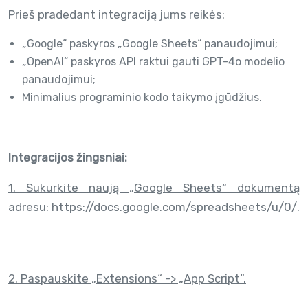
Prieš pradedant integraciją jums reikės:
„Google“ paskyros „Google Sheets“ panaudojimui;
„OpenAI“ paskyros API raktui gauti GPT-4o modelio
panaudojimui;
Minimalius programinio kodo taikymo įgūdžius.
Integracijos žingsniai:
1. Sukurkite naują „Google Sheets“ dokumentą
adresu:
https://docs.google.com/spreadsheets/u/0/
.
2. Paspauskite „Extensions“ -> „App Script“.