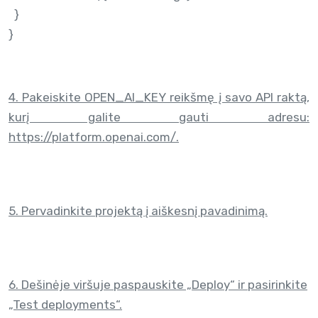
}
}
4. Pakeiskite OPEN_AI_KEY reikšmę į savo API raktą,
kurį galite gauti adresu:
https://platform.openai.com/
.
5. Pervadinkite projektą į aiškesnį pavadinimą.
6. Dešinėje viršuje paspauskite „Deploy“ ir pasirinkite
„Test deployments“.