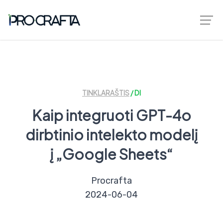
greenberggrossllp.com
TINKLARAŠTIS
/ DI
Kaip integruoti GPT-4o
dirbtinio intelekto modelį
į „Google Sheets“
Procrafta
2024-06-04