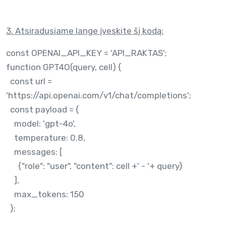
3. Atsiradusiame lange įveskite šį kodą:
const OPENAI_API_KEY = 'API_RAKTAS';
function GPT4O(query, cell) {
const url =
'https://api.openai.com/v1/chat/completions';
const payload = {
model: 'gpt-4o',
temperature: 0.8,
messages: [
{"role": "user", "content": cell +' - '+ query}
],
max_tokens: 150
};