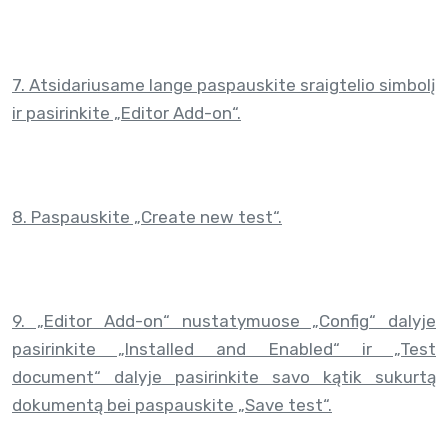
7. Atsidariusame lange paspauskite sraigtelio simbolį
ir pasirinkite „Editor Add-on“.
8. Paspauskite „Create new test“.
9. „Editor Add-on“ nustatymuose „Config“ dalyje
pasirinkite „Installed and Enabled“ ir „Test
document“ dalyje pasirinkite savo kątik sukurtą
dokumentą bei paspauskite „Save test“.