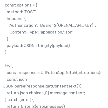
const options = {
method: 'POST',
headers: {
'Authorization': `Bearer ${OPENAI_API_KEY}`,
'Content-Type': 'application/json'
},
payload: JSON.stringify(payload)
};
try {
const response = UrlFetchApp.fetch(url, options);
const json =
JSON.parse(response.getContentText());
return json.choices[0].message.content;
} catch (error) {
return `Error: ${error.message}`;