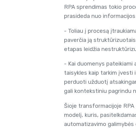
RPA sprendimas tokio proce
prasideda nuo informacijos 
- Toliau į procesą įtraukiama
paverčia ją struktūrizuota
etapas leidžia nestruktūriz
- Kai duomenys pateikiami a
taisykles kaip tarkim įvesti
perduoti užduotį atsakinga
gali kontekstiniu pagrindu n
Šioje transformacijoje RPA 
modelį, kuris, pasitelkdama
automatizavimo galimybės o