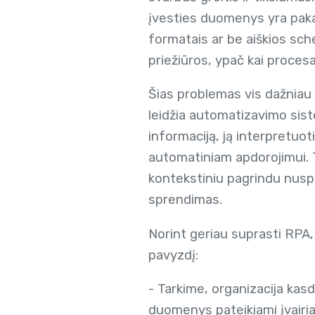
įvesties duomenys yra pakan
formatais ar be aiškios sc
priežiūros, ypač kai procesai
Šias problemas vis dažniau
leidžia automatizavimo sist
informaciją, ją interpretuo
automatiniam apdorojimui. Ta
kontekstiniu pagrindu nuspr
sprendimas.
Norint geriau suprasti RPA,
pavyzdį:
- Tarkime, organizacija kas
duomenys pateikiami įvairiai