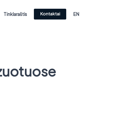
Kontaktai
Tinklaraštis
EN
izuotuose