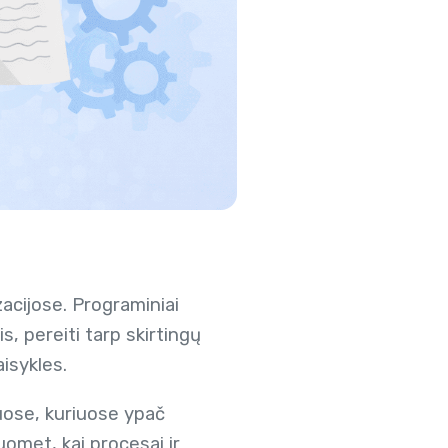
zacijose. Programiniai
, pereiti tarp skirtingų
isykles.
suose, kuriuose ypač
uomet, kai procesai ir