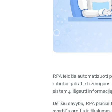
RPA leidžia automatizuoti p
robotai gali atlikti žmogau
sistemų, išgauti informaciją
Dėl šių savybių RPA plačiai
svarbūs greitis ir tikslumas