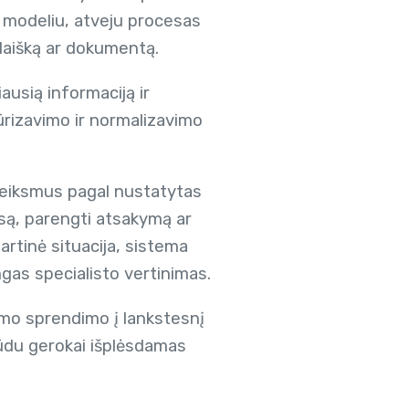
 modeliu, atveju procesas
 laišką ar dokumentą.
iausią informaciją ir
ūrizavimo ir normalizavimo
 veiksmus pagal nustatytas
cesą, parengti atsakymą ar
rtinė situacija, sistema
ngas specialisto vertinimas.
imo sprendimo į lankstesnį
būdu gerokai išplėsdamas