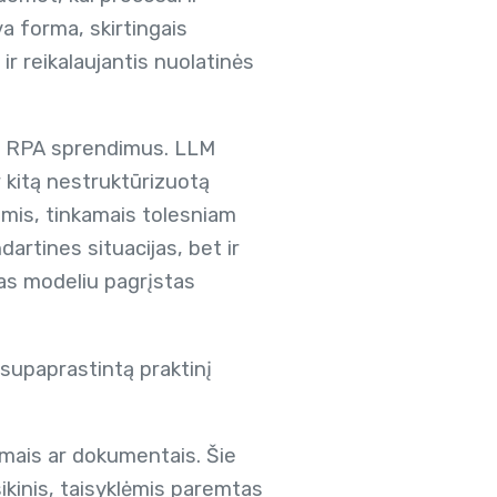
a forma, skirtingais
r reikalaujantis nuolatinės
a į RPA sprendimus. LLM
 kitą nestruktūrizuotą
nimis, tinkamais tolesniam
artines situacijas, bet ir
gas modeliu pagrįstas
 supaprastintą praktinį
šymais ar dokumentais. Šie
sikinis, taisyklėmis paremtas