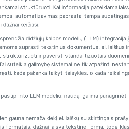
kamai struktūruoti. Kai informacija pateikiama laisv
hemos, automatizavimas paprastai tampa sudėtingas i
 dažnai keičiasi.
 sprendžia didžiųjų kalbos modelių (LLM) integracij
emoms suprasti tekstinius dokumentus, el. laiškus ir
ti, struktūrizuoti ir paversti standartizuotais duome
i suteikia galimybę sistemai ne tik atpažinti nestand
ęsti, kada pakanka taikyti taisykles, o kada reikalin
 pastiprinto LLM modeliu, naudą, galima panagrinėti
dien gauna nemažą kiekį el. laiškų su skirtingais pra
s formatais, dažnai laisva tekstine forma, todėl kla