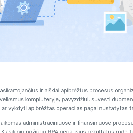
asikartojančius ir aiškiai apibrėžtus procesus organi
s veiksmus kompiuteryje, pavyzdžiui, suvesti duomenis
 ar vykdyti apibrėžtas operacijas pagal nustatytas ta
 taikomas administraciniuose ir finansiniuose proce
. Klasikiniu požiūriu RPA geriausius rezultatus rodo t