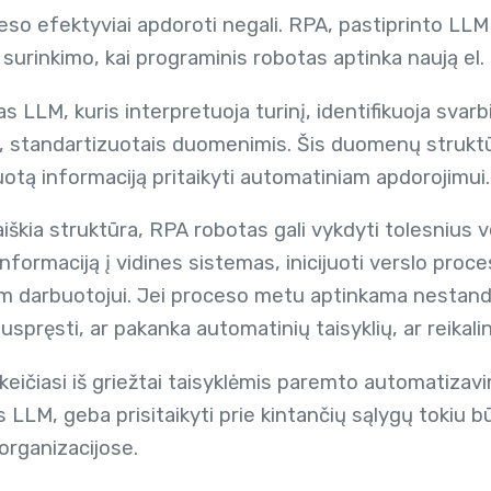
so efektyviai apdoroti negali. RPA, pastiprinto LLM
surinkimo, kai programinis robotas aptinka naują el.
s LLM, kuris interpretuoja turinį, identifikuoja svarb
is, standartizuotais duomenimis. Šis duomenų strukt
uotą informaciją pritaikyti automatiniam apdorojimui.
iškia struktūra, RPA robotas gali vykdyti tolesnius
 informaciją į vidines sistemas, inicijuoti verslo pro
m darbuotojui. Jei proceso metu aptinkama nestanda
uspręsti, ar pakanka automatinių taisyklių, ar reikali
keičiasi iš griežtai taisyklėmis paremto automatizav
s LLM, geba prisitaikyti prie kintančių sąlygų tokiu 
rganizacijose.